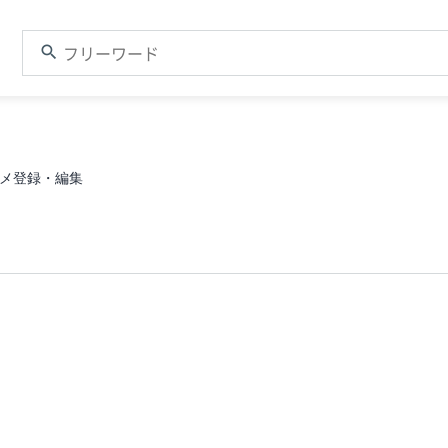
ュメ登録・編集