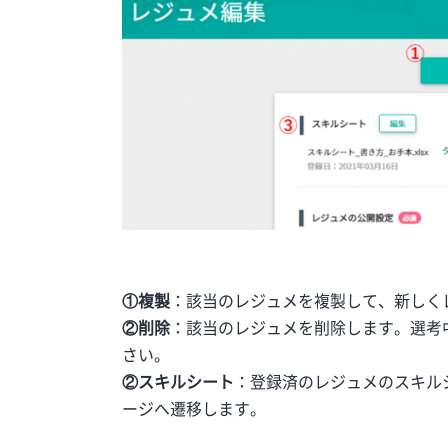
①複製
：該当のレジュメを複製して、新しく
②削除
：該当のレジュメを削除します。選考
さい。
②スキルシート
：登録済のレジュメのスキル
ージへ遷移します。