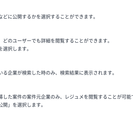
などに公開するかを選択することができます。
どのユーザーでも詳細を閲覧することができます。
を選択します。
る企業が検索した時のみ、検索結果に表示されます。
した案件の案件元企業のみ、レジュメを閲覧することが可能
開」を選択します。