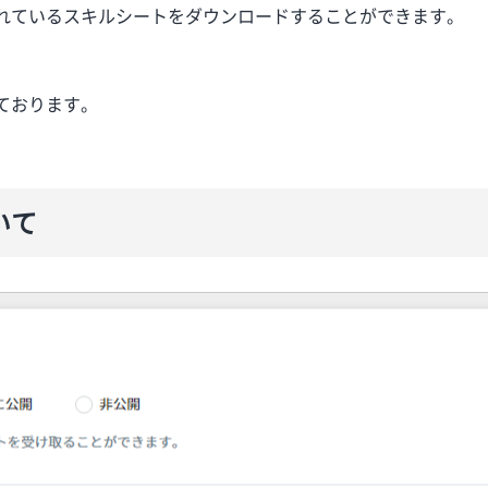
れているスキルシートをダウンロードすることができます。
ております。
いて