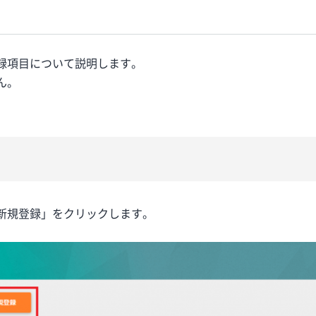
録項目について説明します。
ん。
新規登録」をクリックします。