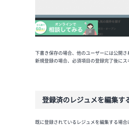
下書き保存の場合、他のユーザーには公開さ
新規登録の場合、必須項目の登録完了後にス
登録済のレジュメを編集す
既に登録されているレジュメを編集する場合