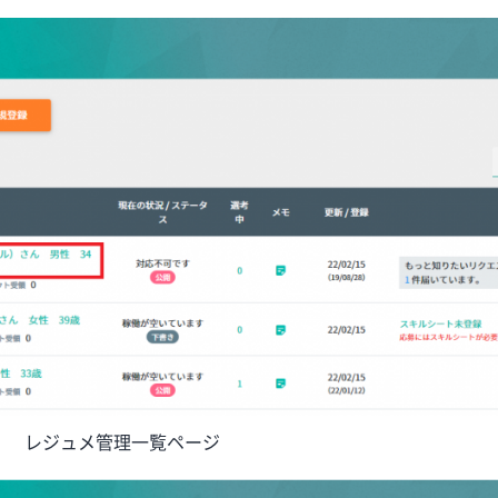
レジュメ管理一覧ページ