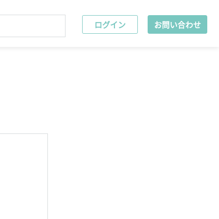
ログイン
お問い合わせ
お問い合わせ