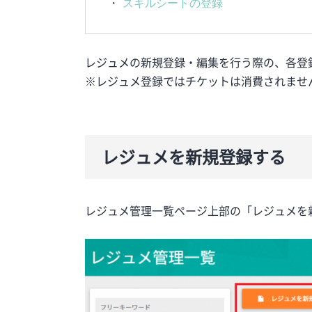
スキルシートの登録
レジュメの新規登録・編集を行う際の、各登
※レジュメ登録ではチケットは消費されませ
レジュメを新規登録する
レジュメ管理一覧ページ上部の「レジュメを