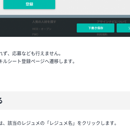
れず、応募なども行えません。
キルシート登録ページへ遷移します。
る
は、該当のレジュメの「レジュメ名」をクリックします。